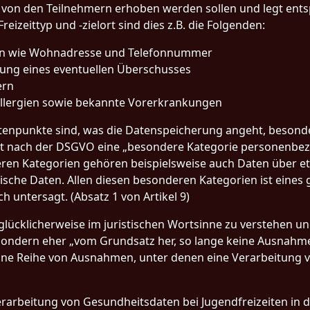
 von den Teilnehmern erhoben werden sollen und legt en
Freizeittyp und -zielort sind dies z.B. die Folgenden:
en wie Wohnadresse und Telefonnummer
ung eines eventuellen Überschusses
ern
llergien sowie bekannte Vorerkrankungen
tenpunkte sind, was die Datenspeicherung angeht, besonder
 nach der DSGVO eine „besondere Kategorie personenbezog
deren Kategorien gehören beispielsweise auch Daten über et
sche Daten. Allen diesen besonderen Kategorien ist eines
h untersagt. (Absatz 1 von Artikel 9)
 glücklicherweise im juristischen Wortsinne zu verstehen un
, sondern eher „vom Grundsatz her, so lange keine Ausnahme 
t eine Reihe von Ausnahmen, unter denen eine Verarbeitung
rarbeitung von Gesundheitsdaten bei Jugendfreizeiten in de