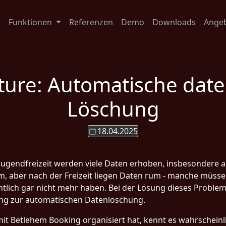
g
Funktionen
Referenzen
Demo
Downloads
Ange
ture: Automatische dat
Löschung
18.04.2025
 Jugendfreizeit werden viele Daten erhoben, insbesondere
em, aber nach der Freizeit liegen Daten rum - manche müs
ntlich gar nicht mehr haben. Bei der Lösung dieses Proble
ng zur automatischen Datenlöschung.
it Betlehem Booking organisiert hat, kennt es wahrscheinlic