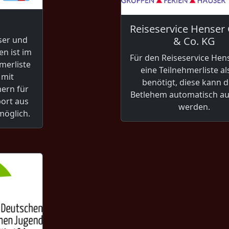
Reiseservice Hense
& Co. KG
ser und
n ist im
Für den Reiseservice Hen
merliste
eine Teilnehmerliste al
 mit
benötigt, diese kann 
ern für
Betlehem automatisch au
port aus
werden.
möglich.