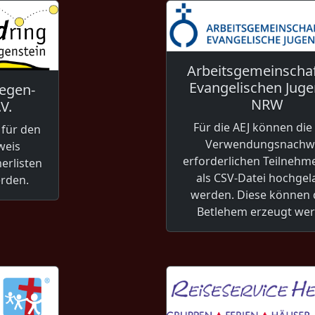
Arbeitsgemeinschaf
Evangelischen Juge
iegen-
NRW
V.
Für die AEJ können die
 für den
Verwendungsnachw
weis
erforderlichen Teilnehme
erlisten
als CSV-Datei hochge
erden.
werden. Diese können 
Betlehem erzeugt wer