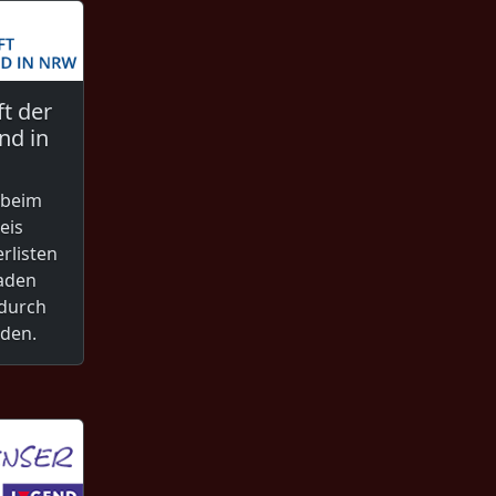
t der
nd in
 beim
eis
rlisten
laden
durch
den.