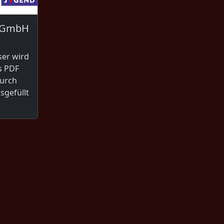
r GmbH
ser wird
s PDF
durch
sgefüllt